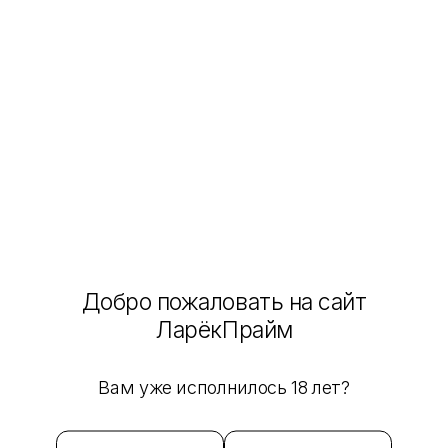
Показать
Очистить фильтр
Главная
Каталог
Для телефона и авто
Для телефона и авто
146 товаров
Адаптеры
Для авто
Пауэрбанки, флешки
Провода
Добро пожаловать на сайт
Выбрать магазин
ЛарёкПрайм
Сначала популярные
Вам уже исполнилось 18 лет?
499 ₽
Автомобильное зарядное устройство HOCO Z32 Speed
Up, 1xUSB, 3A, 18W, черный