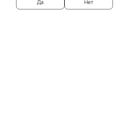
Да
Нет
0
В корзину
649 ₽
Парфюм
0
В корзину
1 599 ₽
Пауэрбанк Hoco J87 Tacker 3A 10000mAh (Белый)
0
В корзину