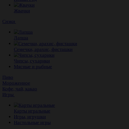
Жвачки
Снэки
Лапша
Семечки, арахис, фисташки
Чипсы, сухарики
Мясные и рыбные
Пиво
Мороженное
Кофе, чай, какао
Игры
Карты игральные
Игры, игрушки
Настольные игры