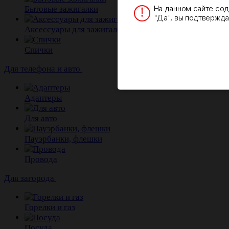
На данном сайте со
Бытовые зажигалки
"Да", вы подтверждае
Аксессуары для зажигалок
Спички
Для телефона и авто
Адаптеры
Для авто
Пауэрбанки, флешки
Провода
Для загорода
Горелки и газ
Посуда