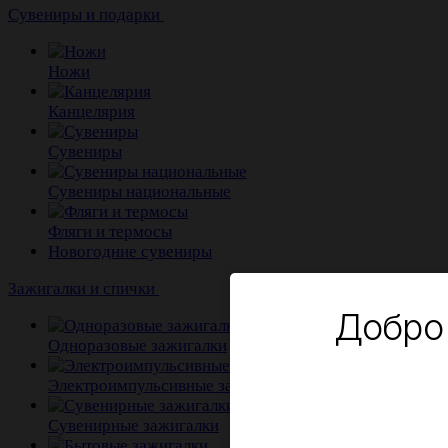
Сувениры и подарки
Ножи
Канцелярия
Сувениры
Сувениры национальные
Фляги и термосы
Новогодние сувениры
Зажигалки и спички
Добро
Одноразовые зажигалки
Электроимпульсивные зажигалки
Сувенирные зажигалки