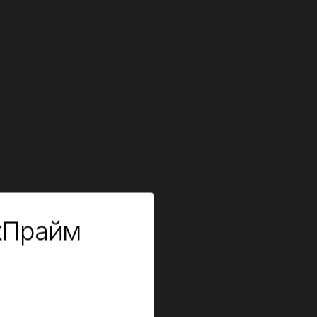
кПрайм