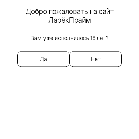
Аромат :
Bright Tobacco
Добро пожаловать на сайт
Berry Click
Ruby Boost
ЛарёкПрайм
Tropic Click
Creamy Tobacco
Bright Tobacco
Вам уже исполнилось 18 лет?
Cherry Elbrus
Chocolate Tobacco
Cherry Tobacco
Да
Нет
Fruit Click
Melon Click
Red Moon
Smooth Tobacco
Sunrise
Terracotta Tobacco
Vanilla Click
Vanilla Mint
Coffee Tobacco
от 255 ₽
Стики IQOS Heets Коллекция вкусов