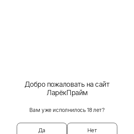
Показать
Очистить фильтр
Главная
Каталог
Для телефона и авто
Для телефона и авто
146 товаров
Адаптеры
Для авто
Пауэрбанки, флешки
Добро пожаловать на сайт
Провода
ЛарёкПрайм
Выбрать магазин
Сначала популярные
Вам уже исполнилось 18 лет?
199 ₽
Держатель для Авто Hoco H30 Brilliant (Черный
Да
Нет
Магнитный на Приборную Панель)