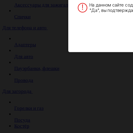
На данном сайте со
Аксессуары для зажигалок
"Да", вы подтверждае
Спички
Для телефона и авто
Адаптеры
Для авто
Пауэрбанки, флешки
Провода
Для загорода
Горелки и газ
Посуда
Костёр