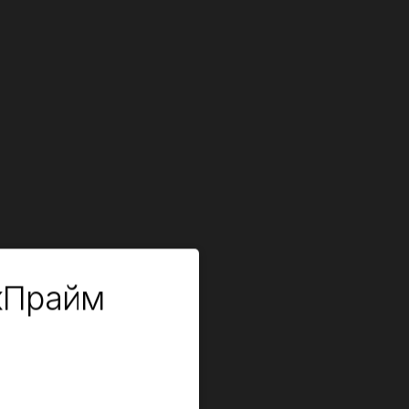
кПрайм