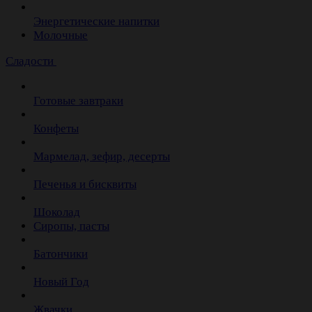
Энергетические напитки
Молочные
Сладости
Готовые завтраки
Конфеты
Мармелад, зефир, десерты
Печенья и бисквиты
Шоколад
Сиропы, пасты
Батончики
Новый Год
Жвачки