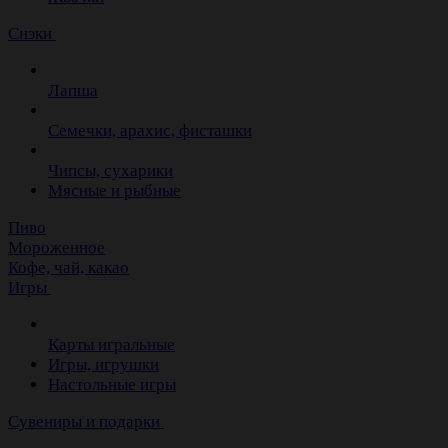
Снэки
Лапша
Семечки, арахис, фисташки
Чипсы, сухарики
Мясные и рыбные
Пиво
Мороженное
Кофе, чай, какао
Игры
Карты игральные
Игры, игрушки
Настольные игры
Сувениры и подарки