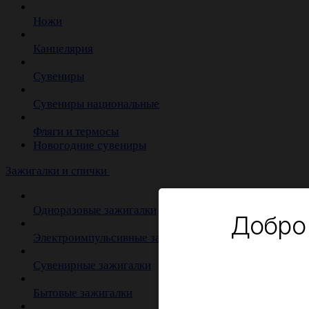
Ножи
Канцелярия
Сувениры
Сувениры национальные
Фляги и термосы
Новогодние сувениры
Зажигалки и спички
Одноразовые зажигалки
Добро
Электроимпульсивные зажигалки
Сувенирные зажигалки
Бытовые зажигалки