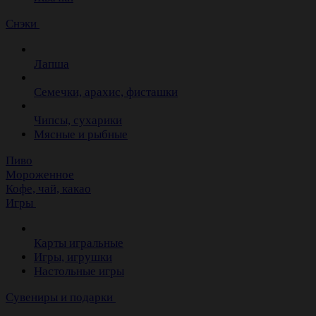
Снэки
Лапша
Семечки, арахис, фисташки
Чипсы, сухарики
Мясные и рыбные
Пиво
Мороженное
Кофе, чай, какао
Игры
Карты игральные
Игры, игрушки
Настольные игры
Сувениры и подарки