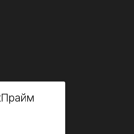
кПрайм