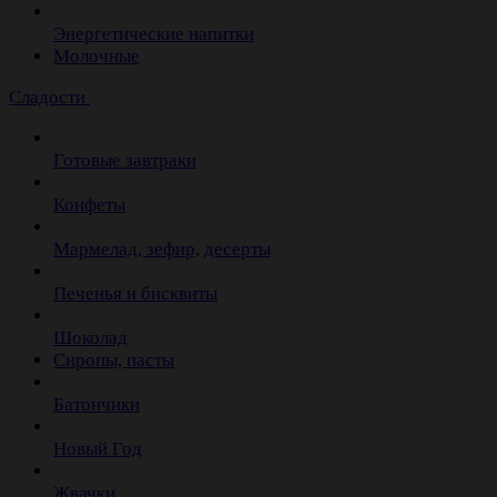
Энергетические напитки
Молочные
Сладости
Готовые завтраки
Конфеты
Мармелад, зефир, десерты
Печенья и бисквиты
Шоколад
Сиропы, пасты
Батончики
Новый Год
Жвачки