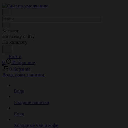
Каталог
По всему сайту
По каталогу
Войти
0
Избранное
0
Корзина
Вода, соки, напитки
Вода
Сладкие напитки
Соки
Холодные чай и кофе