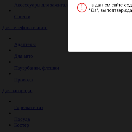
На данном сайте со
Аксессуары для зажигалок
"Да", вы подтверждае
Спички
Для телефона и авто
Адаптеры
Для авто
Пауэрбанки, флешки
Провода
Для загорода
Горелки и газ
Посуда
Костёр