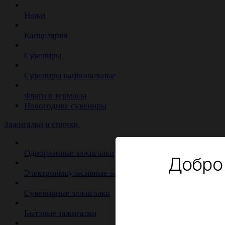
Ножи
Канцелярия
Сувениры
Сувениры национальные
Фляги и термосы
Новогодние сувениры
Зажигалки и спички
Одноразовые зажигалки
Добро
Электроимпульсивные зажигалки
Сувенирные зажигалки
Бытовые зажигалки