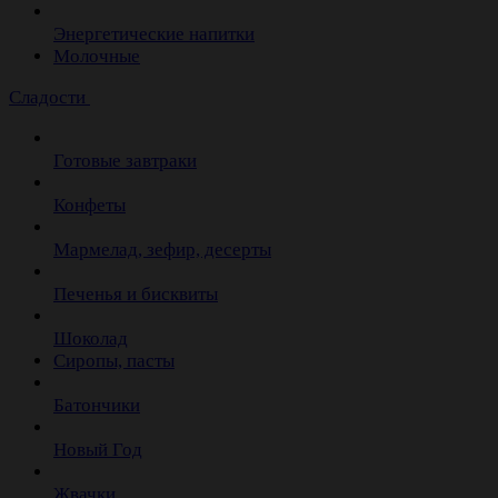
Энергетические напитки
Молочные
Сладости
Готовые завтраки
Конфеты
Мармелад, зефир, десерты
Печенья и бисквиты
Шоколад
Сиропы, пасты
Батончики
Новый Год
Жвачки