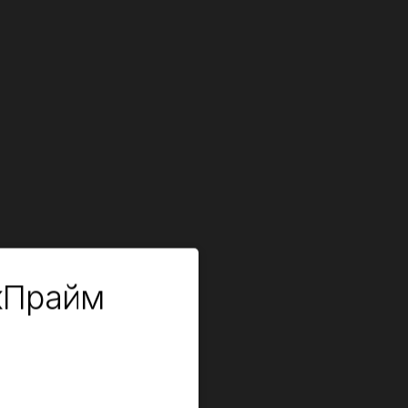
кПрайм