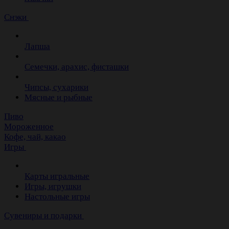
Снэки
Лапша
Семечки, арахис, фисташки
Чипсы, сухарики
Мясные и рыбные
Пиво
Мороженное
Кофе, чай, какао
Игры
Карты игральные
Игры, игрушки
Настольные игры
Сувениры и подарки