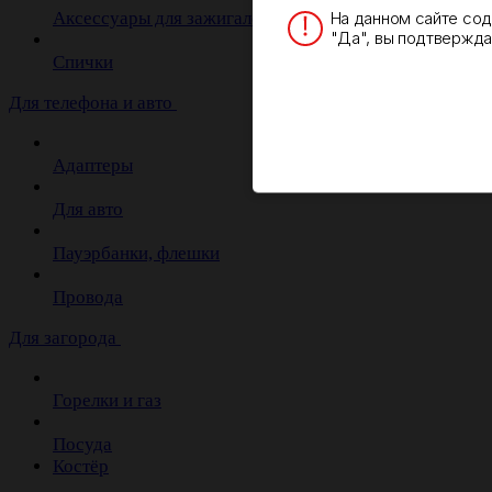
На данном сайте со
Аксессуары для зажигалок
"Да", вы подтверждае
Спички
Для телефона и авто
Адаптеры
Для авто
Пауэрбанки, флешки
Провода
Для загорода
Горелки и газ
Посуда
Костёр