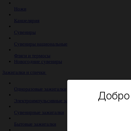
Ножи
Канцелярия
Сувениры
Сувениры национальные
Фляги и термосы
Новогодние сувениры
Зажигалки и спички
Одноразовые зажигалки
Добро
Электроимпульсивные зажигалки
Сувенирные зажигалки
Бытовые зажигалки