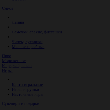
Снэки
Лапша
Семечки, арахис, фисташки
Чипсы, сухарики
Мясные и рыбные
Пиво
Мороженное
Кофе, чай, какао
Игры
Карты игральные
Игры, игрушки
Настольные игры
Сувениры и подарки