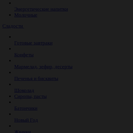
Энергетические напитки
Молочные
Сладости
Готовые завтраки
Конфеты
Мармелад, зефир, десерты
Печенья и бисквиты
Шоколад
Сиропы, пасты
Батончики
Новый Год
Жвачки