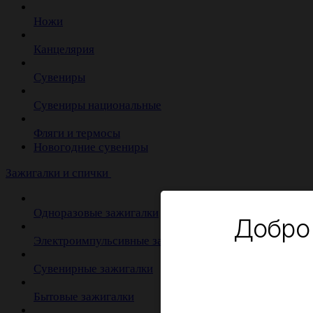
Ножи
Канцелярия
Сувениры
Сувениры национальные
Фляги и термосы
Новогодние сувениры
Зажигалки и спички
Одноразовые зажигалки
Добро
Электроимпульсивные зажигалки
Сувенирные зажигалки
Бытовые зажигалки