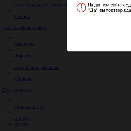
На данном сайте со
Аксессуары для зажигалок
"Да", вы подтверждае
Спички
Для телефона и авто
Адаптеры
Для авто
Пауэрбанки, флешки
Провода
Для загорода
Горелки и газ
Посуда
Костёр