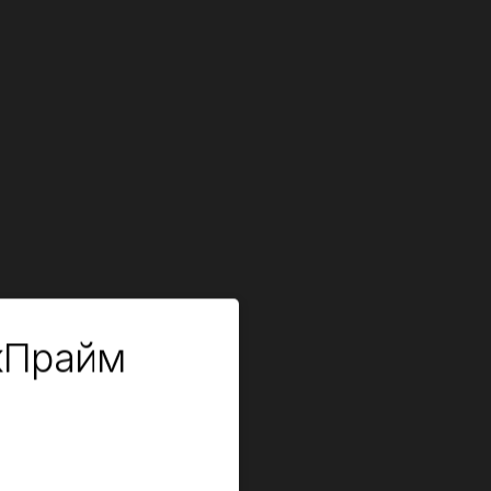
кПрайм