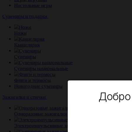
Настольные игры
Сувениры и подарки
Ножи
Канцелярия
Сувениры
Сувениры национальные
Фляги и термосы
Новогодние сувениры
Добро
Зажигалки и спички
Одноразовые зажигалки
Электроимпульсивные зажигалки