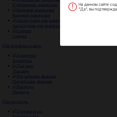
На данном сайте со
Сувенирные зажигалки
"Да", вы подтверждае
Бытовые зажигалки
Аксессуары для зажигалок
Спички
Для телефона и авто
Адаптеры
Для авто
Пауэрбанки, флешки
Провода
Для загорода
Горелки и газ