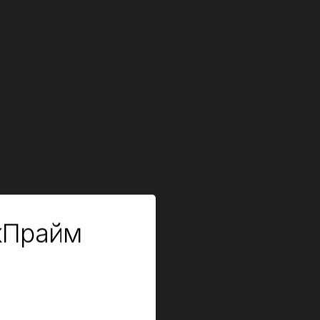
кПрайм