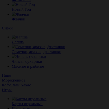
Новый Год
Жвачки
Снэки
Лапша
Семечки, арахис, фисташки
Чипсы, сухарики
Мясные и рыбные
Пиво
Мороженное
Кофе, чай, какао
Игры
Карты игральные
Игры, игрушки