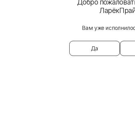
Добро пожаловать
ЛарёкПра
999 ₽
Четки Деревянные
Вам уже исполнилос
0
Подписаться
Да
1 799 ₽
Четки Костяные
0
Подписаться
Загрузить еще
1
2
3
4
Интернет-магазин
Каталог
Бренды