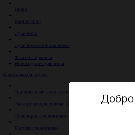
Ножи
Канцелярия
Сувениры
Сувениры национальные
Фляги и термосы
Новогодние сувениры
Зажигалки и спички
Одноразовые зажигалки
Добро
Электроимпульсивные зажигалки
Сувенирные зажигалки
Бытовые зажигалки