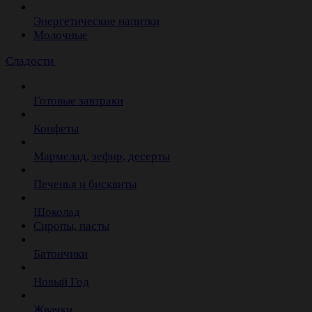
Энергетические напитки
Молочные
Сладости
Готовые завтраки
Конфеты
Мармелад, зефир, десерты
Печенья и бисквиты
Шоколад
Сиропы, пасты
Батончики
Новый Год
Жвачки