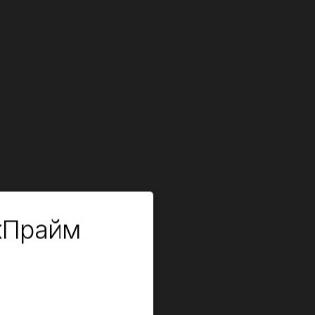
кПрайм