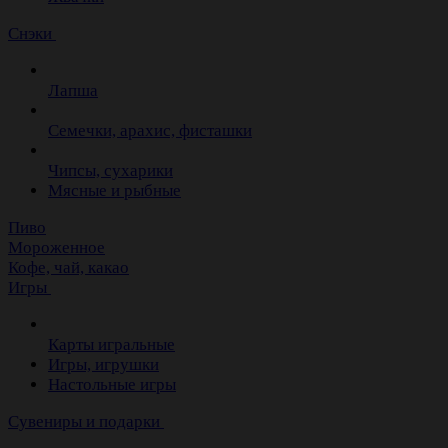
Снэки
Лапша
Семечки, арахис, фисташки
Чипсы, сухарики
Мясные и рыбные
Пиво
Мороженное
Кофе, чай, какао
Игры
Карты игральные
Игры, игрушки
Настольные игры
Сувениры и подарки