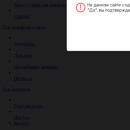
На данном сайте со
Аксессуары для зажигалок
"Да", вы подтверждае
Спички
Для телефона и авто
Адаптеры
Для авто
Пауэрбанки, флешки
Провода
Для загорода
Горелки и газ
Посуда
Костёр