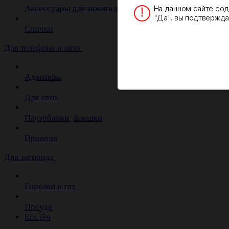
На данном сайте со
Аксессуары для зажигалок
"Да", вы подтверждае
Спички
Для телефона и авто
Адаптеры
Для авто
Пауэрбанки, флешки
Провода
Для загорода
Горелки и газ
Посуда
Костёр