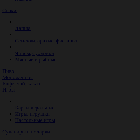
Снэки
Лапша
Семечки, арахис, фисташки
Чипсы, сухарики
Мясные и рыбные
Пиво
Мороженное
Кофе, чай, какао
Игры
Карты игральные
Игры, игрушки
Настольные игры
Сувениры и подарки