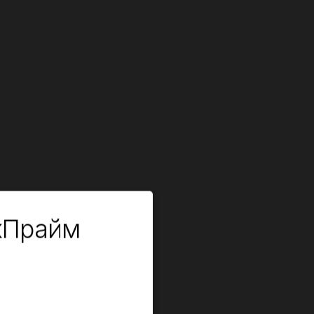
кПрайм