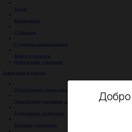
Ножи
Канцелярия
Сувениры
Сувениры национальные
Фляги и термосы
Новогодние сувениры
Зажигалки и спички
Одноразовые зажигалки
Добро
Электроимпульсивные зажигалки
Сувенирные зажигалки
Бытовые зажигалки