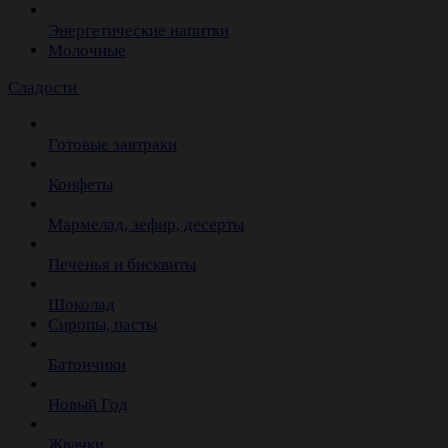
Энергетические напитки
Молочные
Сладости
Готовые завтраки
Конфеты
Мармелад, зефир, десерты
Печенья и бисквиты
Шоколад
Сиропы, пасты
Батончики
Новый Год
Жвачки