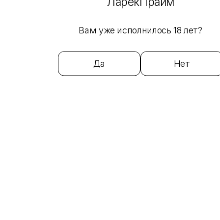
ЛарёкПрайм
Каталог
Вам уже исполнилось 18 лет?
Кальяны и аксессуары
Кальяны
Да
Нет
Кальян Yahya Elegance YT-24 (Средний) (Blue)