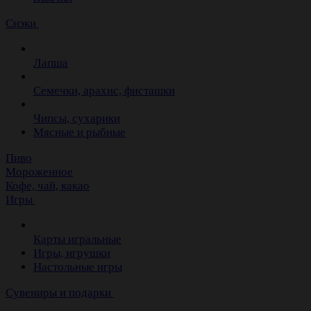
Снэки
Лапша
Семечки, арахис, фисташки
Чипсы, сухарики
Мясные и рыбные
Пиво
Мороженное
Кофе, чай, какао
Игры
Карты игральные
Игры, игрушки
Настольные игры
Сувениры и подарки