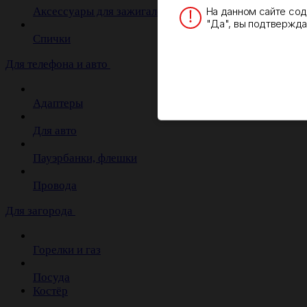
На данном сайте со
Аксессуары для зажигалок
"Да", вы подтверждае
Спички
Для телефона и авто
Адаптеры
Для авто
Пауэрбанки, флешки
Провода
Для загорода
Горелки и газ
Посуда
Костёр