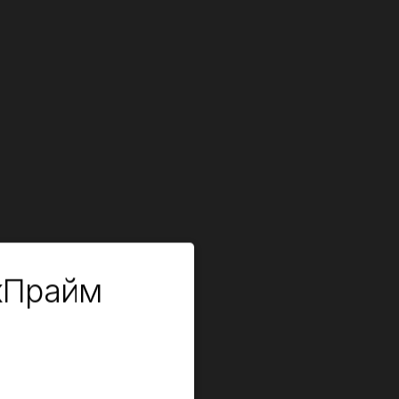
кПрайм