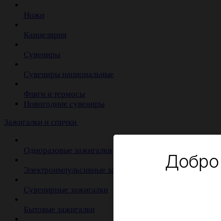
Ножи
Канцелярия
Сувениры
Сувениры национальные
Фляги и термосы
Новогодние сувениры
Зажигалки и спички
Одноразовые зажигалки
Добро
Электроимпульсивные зажигалки
Сувенирные зажигалки
Бытовые зажигалки