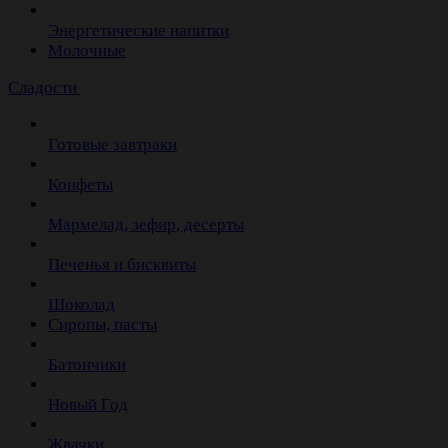
Энергетические напитки
Молочные
Сладости
Готовые завтраки
Конфеты
Мармелад, зефир, десерты
Печенья и бисквиты
Шоколад
Сиропы, пасты
Батончики
Новый Год
Жвачки