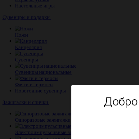
Настольные игры
Сувениры и подарки
Ножи
Канцелярия
Сувениры
Сувениры национальные
Фляги и термосы
Новогодние сувениры
Добро
Зажигалки и спички
Одноразовые зажигалки
Электроимпульсивные зажигалки