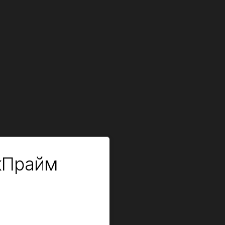
кПрайм