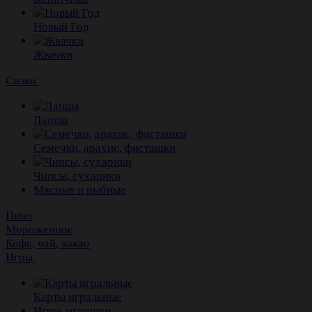
Новый Год
Жвачки
Снэки
Лапша
Семечки, арахис, фисташки
Чипсы, сухарики
Мясные и рыбные
Пиво
Мороженное
Кофе, чай, какао
Игры
Карты игральные
Игры, игрушки