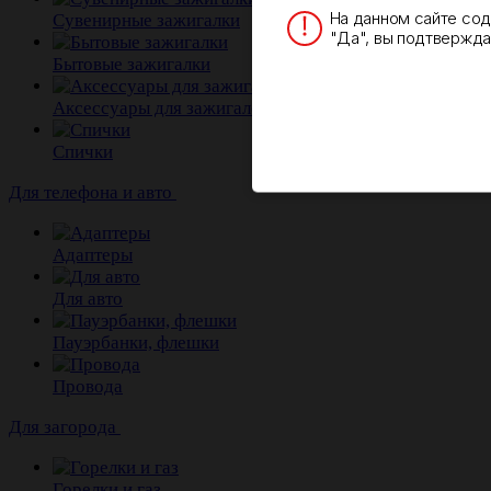
На данном сайте со
Сувенирные зажигалки
"Да", вы подтверждае
Бытовые зажигалки
Аксессуары для зажигалок
Спички
Для телефона и авто
Адаптеры
Для авто
Пауэрбанки, флешки
Провода
Для загорода
Горелки и газ