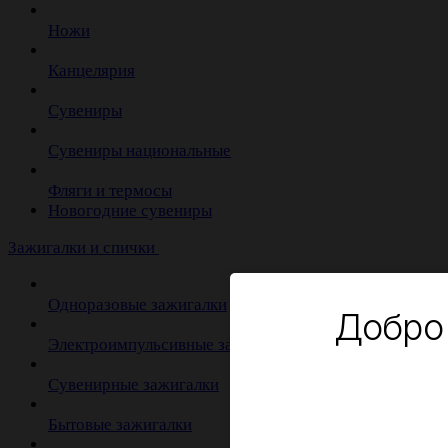
Ножи
Канцелярия
Сувениры
Сувениры национальные
Фляги и термосы
Новогодние сувениры
Зажигалки и спички
Одноразовые зажигалки
Добро
Электроимпульсивные зажигалки
Сувенирные зажигалки
Бытовые зажигалки