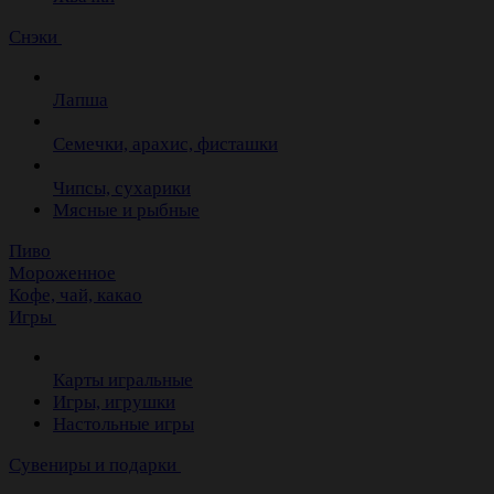
Снэки
Лапша
Семечки, арахис, фисташки
Чипсы, сухарики
Мясные и рыбные
Пиво
Мороженное
Кофе, чай, какао
Игры
Карты игральные
Игры, игрушки
Настольные игры
Сувениры и подарки