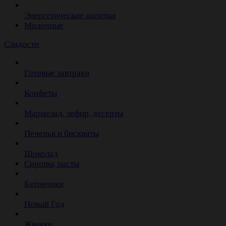
Энергетические напитки
Молочные
Сладости
Готовые завтраки
Конфеты
Мармелад, зефир, десерты
Печенья и бисквиты
Шоколад
Сиропы, пасты
Батончики
Новый Год
Жвачки