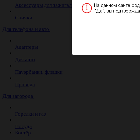
На данном сайте со
Аксессуары для зажигалок
"Да", вы подтверждае
Спички
Для телефона и авто
Адаптеры
Для авто
Пауэрбанки, флешки
Провода
Для загорода
Горелки и газ
Посуда
Костёр