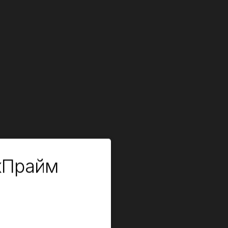
кПрайм