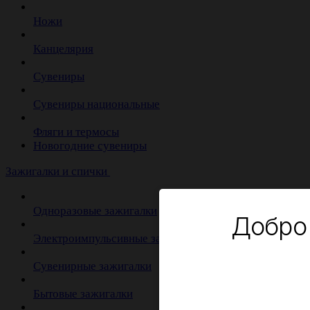
Ножи
Канцелярия
Сувениры
Сувениры национальные
Фляги и термосы
Новогодние сувениры
Зажигалки и спички
Одноразовые зажигалки
Добро
Электроимпульсивные зажигалки
Сувенирные зажигалки
Бытовые зажигалки