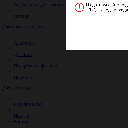
На данном сайте со
Аксессуары для зажигалок
"Да", вы подтверждае
Спички
Для телефона и авто
Адаптеры
Для авто
Пауэрбанки, флешки
Провода
Для загорода
Горелки и газ
Посуда
Костёр