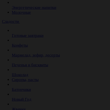
Энергетические напитки
Молочные
Сладости
Готовые завтраки
Конфеты
Мармелад, зефир, десерты
Печенья и бисквиты
Шоколад
Сиропы, пасты
Батончики
Новый Год
Жвачки