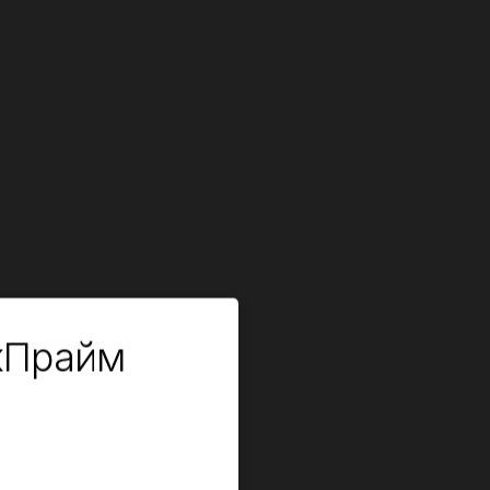
кПрайм