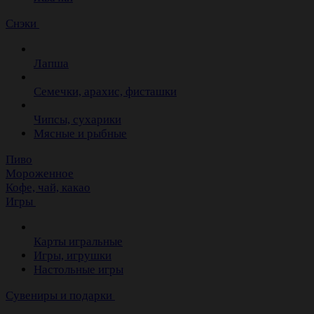
Снэки
Лапша
Семечки, арахис, фисташки
Чипсы, сухарики
Мясные и рыбные
Пиво
Мороженное
Кофе, чай, какао
Игры
Карты игральные
Игры, игрушки
Настольные игры
Сувениры и подарки