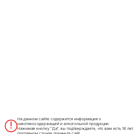
+7 (988) 837-33-77
+7 (988) 837-33-77
ул. Куйбышева, 3
+7 (988) 875-38-49
ул. Гаппо Баева, 37
+7 (919) 428-87-78
ул. Максима Горького, 15
+7 (919) 423-87-78
с. Гизель, ул. Барбашова, 2
+7 (989) 743-87-78
ул. Максима Горького, 7
+7 (919) 427-87-78
ул. Бибо Ватаева, 2
Заказать звонок
E-mail
larekprime@mail.ru
На данном сайте содержится информация о
никотиносодержащей и алкогольной продукции.
© 2026 ЛарёкПрайм️
Нажимая кнопку "Да", вы подтверждаете, что вам есть 18 лет.
Конфиденциальность
противном случае покиньте сайт.