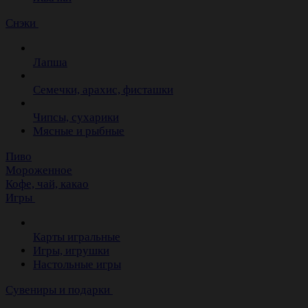
Снэки
Лапша
Семечки, арахис, фисташки
Чипсы, сухарики
Мясные и рыбные
Пиво
Мороженное
Кофе, чай, какао
Игры
Карты игральные
Игры, игрушки
Настольные игры
Сувениры и подарки