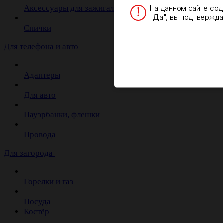
На данном сайте со
Аксессуары для зажигалок
"Да", вы подтверждае
Спички
Для телефона и авто
Адаптеры
Для авто
Пауэрбанки, флешки
Провода
Для загорода
Горелки и газ
Посуда
Костёр