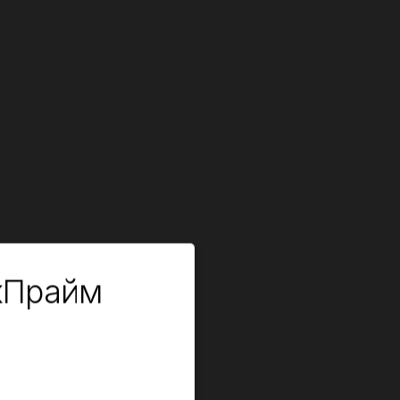
кПрайм