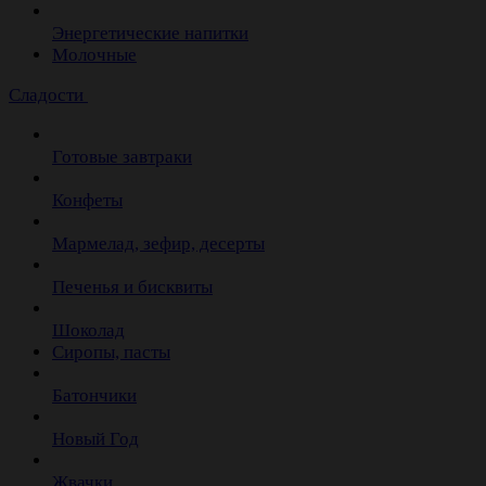
Энергетические напитки
Молочные
Сладости
Готовые завтраки
Конфеты
Мармелад, зефир, десерты
Печенья и бисквиты
Шоколад
Сиропы, пасты
Батончики
Новый Год
Жвачки