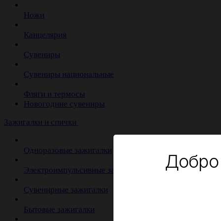
Ножи
Канцелярия
Сувениры
Сувениры национальные
Фляги и термосы
Новогодние сувениры
Зажигалки и спички
Одноразовые зажигалки
Добро
Электроимпульсивные зажигалки
Сувенирные зажигалки
Бытовые зажигалки