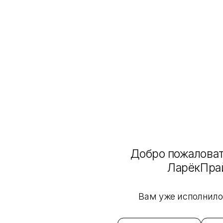
Как купить
Отзывы
Загрузка отзывов...
Нет отзывов
Добавить отзыв
Назад к списку
Интернет-магазин
Каталог
Бренды
Добро пожаловат
О нас
ЛарёкПра
О компании
Магазины
Вам уже исполнилос
Отзывы
Информация