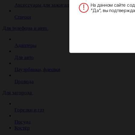
На данном сайте со
Аксессуары для зажигалок
"Да", вы подтверждае
Спички
Для телефона и авто
Адаптеры
Для авто
Пауэрбанки, флешки
Провода
Для загорода
Горелки и газ
Посуда
Костёр