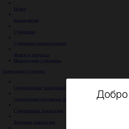
Ножи
Канцелярия
Сувениры
Сувениры национальные
Фляги и термосы
Новогодние сувениры
Зажигалки и спички
Одноразовые зажигалки
Добро
Электроимпульсивные зажигалки
Сувенирные зажигалки
Бытовые зажигалки