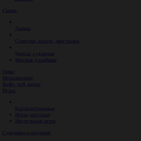
Снэки
Лапша
Семечки, арахис, фисташки
Чипсы, сухарики
Мясные и рыбные
Пиво
Мороженное
Кофе, чай, какао
Игры
Карты игральные
Игры, игрушки
Настольные игры
Сувениры и подарки