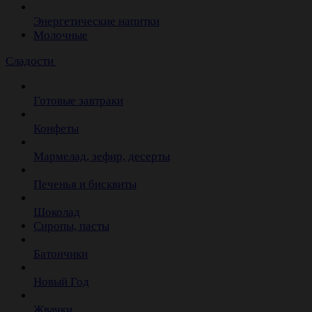
Энергетические напитки
Молочные
Сладости
Готовые завтраки
Конфеты
Мармелад, зефир, десерты
Печенья и бисквиты
Шоколад
Сиропы, пасты
Батончики
Новый Год
Жвачки