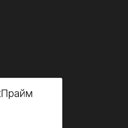
кПрайм