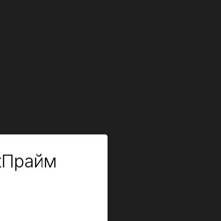
кПрайм