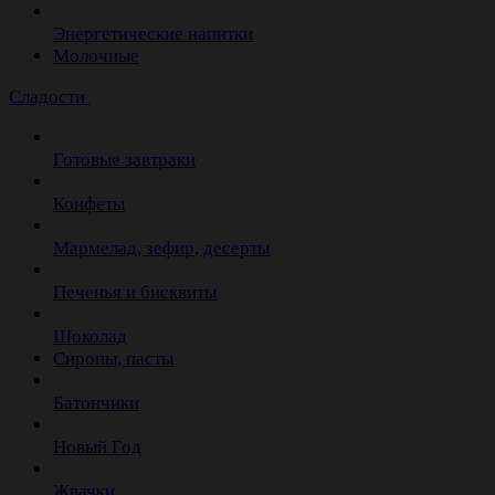
Энергетические напитки
Молочные
Сладости
Готовые завтраки
Конфеты
Мармелад, зефир, десерты
Печенья и бисквиты
Шоколад
Сиропы, пасты
Батончики
Новый Год
Жвачки