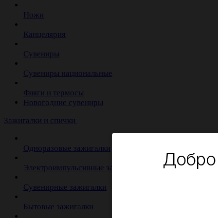
Ножи
Канцелярия
Сувениры
Сувениры национальные
Фляги и термосы
Новогодние сувениры
Зажигалки и спички
Одноразовые зажигалки
Добро
Электроимпульсивные зажигалки
Сувенирные зажигалки
Бытовые зажигалки