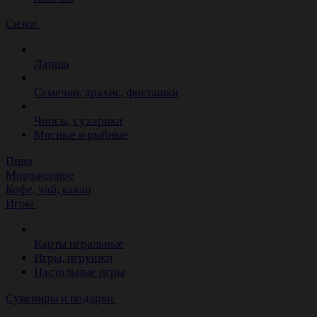
Снэки
Лапша
Семечки, арахис, фисташки
Чипсы, сухарики
Мясные и рыбные
Пиво
Мороженное
Кофе, чай, какао
Игры
Карты игральные
Игры, игрушки
Настольные игры
Сувениры и подарки