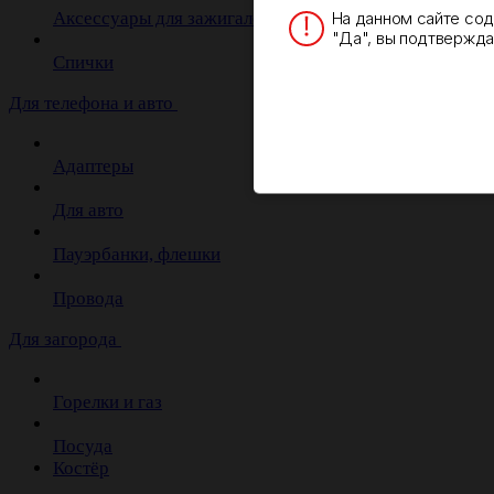
На данном сайте со
Аксессуары для зажигалок
"Да", вы подтверждае
Спички
Для телефона и авто
Адаптеры
Для авто
Пауэрбанки, флешки
Провода
Для загорода
Горелки и газ
Посуда
Костёр