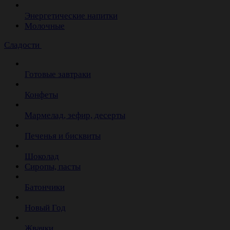
Энергетические напитки
Молочные
Сладости
Готовые завтраки
Конфеты
Мармелад, зефир, десерты
Печенья и бисквиты
Шоколад
Сиропы, пасты
Батончики
Новый Год
Жвачки