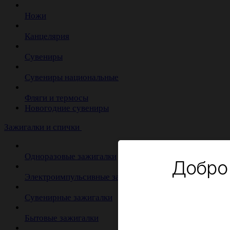
Ножи
Канцелярия
Сувениры
Сувениры национальные
Фляги и термосы
Новогодние сувениры
Зажигалки и спички
Одноразовые зажигалки
Добро
Электроимпульсивные зажигалки
Сувенирные зажигалки
Бытовые зажигалки