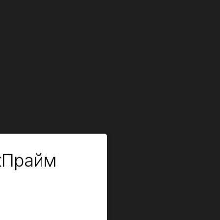
кПрайм