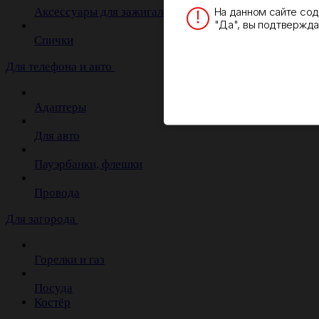
На данном сайте со
Аксессуары для зажигалок
"Да", вы подтверждае
Спички
Для телефона и авто
Адаптеры
Для авто
Пауэрбанки, флешки
Провода
Для загорода
Горелки и газ
Посуда
Костёр