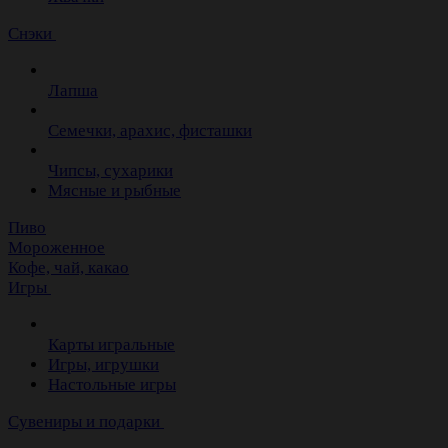
Снэки
Лапша
Семечки, арахис, фисташки
Чипсы, сухарики
Мясные и рыбные
Пиво
Мороженное
Кофе, чай, какао
Игры
Карты игральные
Игры, игрушки
Настольные игры
Сувениры и подарки