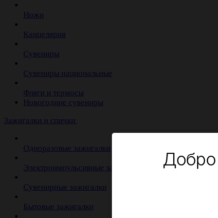
Ножи
Канцелярия
Сувениры
Сувениры национальные
Фляги и термосы
Новогодние сувениры
Зажигалки и спички
Одноразовые зажигалки
Добро
Электроимпульсивные зажигалки
Сувенирные зажигалки
Бытовые зажигалки