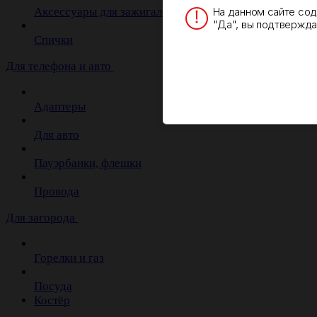
На данном сайте со
Аксессуары для зажигалок
"Да", вы подтверждае
Спички
Для телефона и авто
Адаптеры
Для авто
Пауэрбанки, флешки
Провода
Для загорода
Горелки и газ
Посуда
Костёр