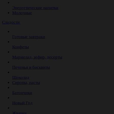
Энергетические напитки
Молочные
Сладости
Готовые завтраки
Конфеты
Мармелад, зефир, десерты
Печенья и бисквиты
Шоколад
Сиропы, пасты
Батончики
Новый Год
Жвачки