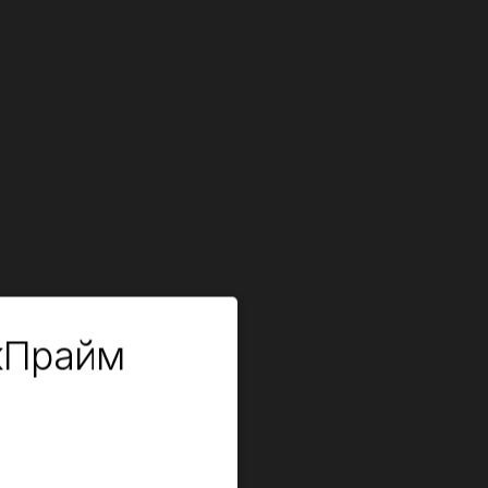
кПрайм