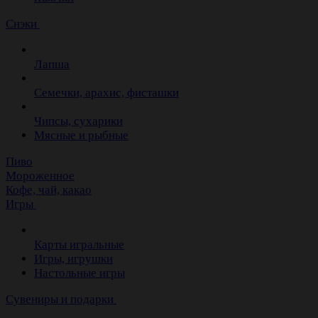
Снэки
Лапша
Семечки, арахис, фисташки
Чипсы, сухарики
Мясные и рыбные
Пиво
Мороженное
Кофе, чай, какао
Игры
Карты игральные
Игры, игрушки
Настольные игры
Сувениры и подарки