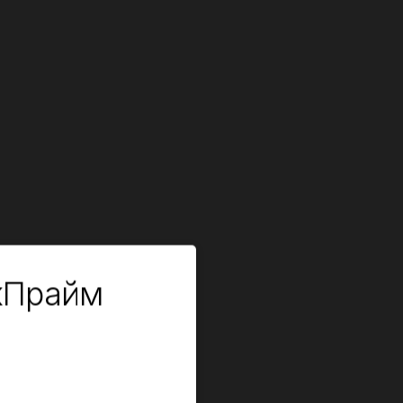
кПрайм