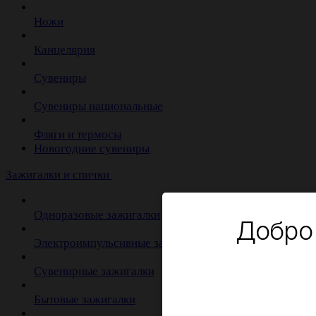
Ножи
Канцелярия
Сувениры
Сувениры национальные
Фляги и термосы
Новогодние сувениры
Зажигалки и спички
Одноразовые зажигалки
Добро
Электроимпульсивные зажигалки
Сувенирные зажигалки
Бытовые зажигалки