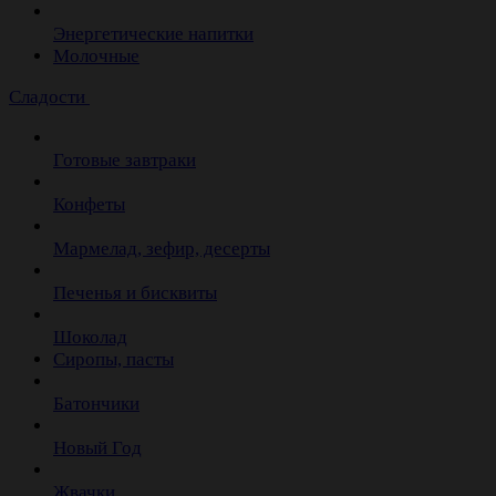
Энергетические напитки
Молочные
Сладости
Готовые завтраки
Конфеты
Мармелад, зефир, десерты
Печенья и бисквиты
Шоколад
Сиропы, пасты
Батончики
Новый Год
Жвачки