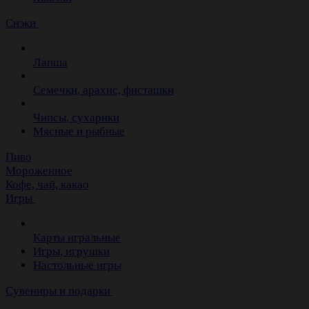
Снэки
Лапша
Семечки, арахис, фисташки
Чипсы, сухарики
Мясные и рыбные
Пиво
Мороженное
Кофе, чай, какао
Игры
Карты игральные
Игры, игрушки
Настольные игры
Сувениры и подарки