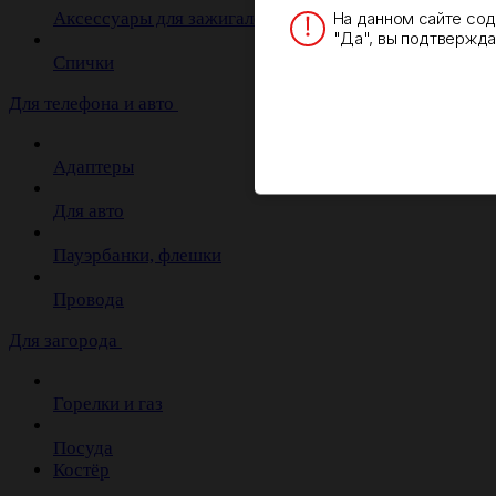
На данном сайте со
Аксессуары для зажигалок
"Да", вы подтверждае
Спички
Для телефона и авто
Адаптеры
Для авто
Пауэрбанки, флешки
Провода
Для загорода
Горелки и газ
Посуда
Костёр